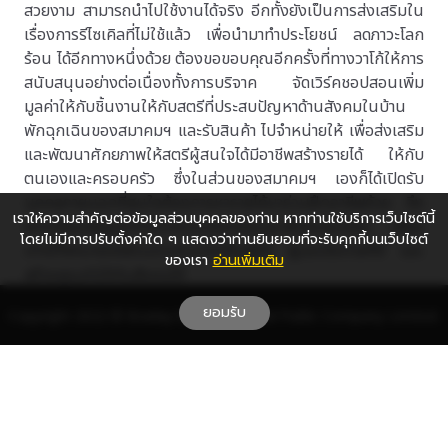
สวยงาม สามารถนำไปใช้งานได้จริง อีกทั้งยังเป็นการส่งเสริมใน
เรื่องการรีไซเคิลที่ไม่ใช้แล้ว เพื่อนำมาทำประโยชน์ ลดภาวะโลก
ร้อน ได้อีกทางหนึ่งด้วย ต้องขอขอบคุณอีกครั้งที่ทางวาโก้ให้การ
สนับสนุนอย่างต่อเนื่องทั้งการบริจาค จัดเวิร์คชอปสอนเพิ่ม
มูลค่าให้กับชิ้นงานให้กับสตรีที่ประสบปัญหาด้านสังคมในบ้าน
พักฉุกเฉินของสมาคมฯ และรับสินค้า ไปจำหน่ายให้ เพื่อส่งเสริม
และพัฒนาศักยภาพให้สตรีผู้สนใจได้มีอาชีพสร้างรายได้ ให้กับ
ตนเองและครอบครัว ซึ่งในส่วนของสมาคมฯ เองก็ได้เปิดรับ
บุคคลภายนอกที่สนใจต้องการหารายได้มาร่วมฝึกอาชีพด้วย จึง
เราให้ความสำคัญต่อข้อมูลส่วนบุคคลของท่าน หากท่านใช้บริการเว็บไซต์นี้
ฝากเรียนเชิญทุกท่านมาร่วมบริจาคคนละเล็กคนละน้อย เพียง
โดยไม่มีการปรับตั้งค่าใด ๆ แสดงว่าท่านยินยอมที่จะรับคุกกี้บนเว็บไซต์
เท่านี้ก็สามารถมีส่วนร่วมในการเป็นผู้ให้ ผู้มอบโอกาสที่ดี และ
ของเรา
อ่านเพิ่มเติม
สร้างคุณค่าให้กับสังคมได้
ยอมรับ
บรามีค่า...เพียงร่วมบริจาค เพื่อมอบโอกาสที่ดีและสร้าง
Copyright 2022 © Braday
by Thai Wacoal Public Company Limited.
คุณค่าให้กับสังคม ในโครงการวาโก้ บราเดย์ ปี 3 "บรามี
ค่า...สร้างอาชีพ รักสิ่งแวดล้อม" พร้อมมอบบัตรเงินสดมูลค่า
100 บาท แทนคำขอบคุณผู้ร่วมบริจาค บราทุกๆ 1 ตัว เริ่มตั้งแต่
วันนี้ ถึง 31 กรกฎาคม ศกนี้ ที่เคาน์เตอร์วาโก้ทั่วประเทศ
สอบถามข้อมูลเพิ่มเติมได้ที่ ศูนย์ลูกค้าสัมพันธ์วาโก้ โทร 0-