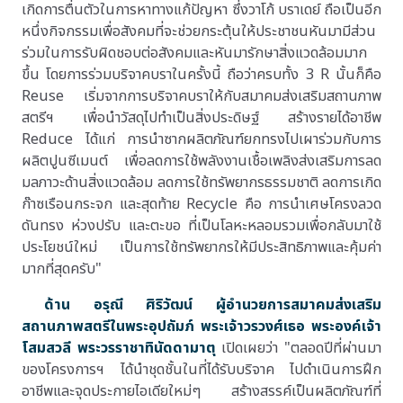
เกิดการตื่นตัวในการหาทางแก้ปัญหา ซึ่งวาโก้ บราเดย์ ถือเป็นอีก
หนึ่งกิจกรรมเพื่อสังคมที่จะช่วยกระตุ้นให้ประชาชนหันมามีส่วน
ร่วมในการรับผิดชอบต่อสังคมและหันมารักษาสิ่งแวดล้อมมาก
ขึ้น โดยการร่วมบริจาคบราในครั้งนี้ ถือว่าครบทั้ง 3 R นั้นก็คือ
Reuse เริ่มจากการบริจาคบราให้กับสมาคมส่งเสริมสถานภาพ
สตรีฯ เพื่อนำวัสดุไปทำเป็นสิ่งประดิษฐ์ สร้างรายได้อาชีพ
Reduce ได้แก่ การนำซากผลิตภัณฑ์ยกทรงไปเผาร่วมกับการ
ผลิตปูนซีเมนต์ เพื่อลดการใช้พลังงานเชื้อเพลิงส่งเสริมการลด
มลภาวะด้านสิ่งแวดล้อม ลดการใช้ทรัพยากรธรรมชาติ ลดการเกิด
ก๊าซเรือนกระจก และสุดท้าย Recycle คือ การนำเศษโครงลวด
ดันทรง ห่วงปรับ และตะขอ ที่เป็นโลหะหลอมรวมเพื่อกลับมาใช้
ประโยชน์ใหม่ เป็นการใช้ทรัพยากรให้มีประสิทธิภาพและคุ้มค่า
มากที่สุดครับ"
ด้าน อรุณี ศิริวัฒน์ ผู้อำนวยการสมาคมส่งเสริม
สถานภาพสตรีในพระอุปถัมภ์ พระเจ้าวรวงศ์เธอ พระองค์เจ้า
โสมสวลี พระวรราชาทินัดดามาตุ
เปิดเผยว่า "ตลอดปีที่ผ่านมา
ของโครงการฯ ได้นำชุดชั้นในที่ได้รับบริจาค ไปดำเนินการฝึก
อาชีพและจุดประกายไอเดียใหม่ๆ สร้างสรรค์เป็นผลิตภัณฑ์ที่