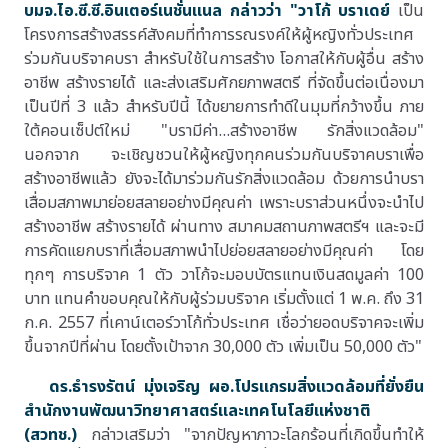
บมจ.ไอ.ซี.ซี.อินเตอร์เนชั่นแนล กล่าวว่า "วาโก้ บราเดย์
เป็น
โครงการสร้างสรรค์สังคมที่ทำการรณรงค์ให้ผู้หญิงทั่วประเทศ
ร่วมกันบริจาคบรา สำหรับใช้ในการสร้าง โอกาสให้กับผู้อื่น สร้าง
อาชีพ สร้างรายได้ และส่งเสริมศักยภาพสตรี ที่จัดขึ้นต่อเนื่องมา
เป็นปีที่ 3 แล้ว สำหรับปีนี้ ได้ขยายการทำดีในมุมที่กว้างขึ้น ภาย
ใต้คอนเซ็ปต์ใหม่ "บรามีค่า...สร้างอาชีพ รักสิ่งแวดล้อม"
นอกจาก จะเชิญชวนให้ผู้หญิงทุกคนร่วมกันบริจาคบราเพื่อ
สร้างอาชีพแล้ว ยังจะได้มาร่วมกันรักสิ่งแวดล้อม ด้วยการนำบรา
เสื่อมสภาพมาย่อยสลายอย่างมีคุณค่า เพราะบราส่วนหนึ่งจะนำไป
สร้างอาชีพ สร้างรายได้ ผ่านทาง สมาคมสถานภาพสตรีฯ และจะมี
การคัดแยกบราที่เสื่อมสภาพนำไปย่อยสลายอย่างมีคุณค่า โดย
ทุกๆ การบริจาค 1 ตัว วาโก้จะมอบบัตรแทนเงินสดมูลค่า 100
บาท แทนคำขอบคุณให้กับผู้ร่วมบริจาค เริ่มตั้งแต่ 1 พ.ค. ถึง 31
ก.ค. 2557 ที่เคาน์เตอร์วาโก้ทั่วประเทศ เชื่อว่ายอดบริจาคจะเพิ่ม
ขึ้นจากปีที่ผ่าน โดยตั้งเป้าจาก 30,000 ตัว เพิ่มเป็น 50,000 ตัว"
ดร.ธำรงรัตน์ มุ่งเจริญ ผอ.โปรแกรมสิ่งแวดล้อมที่ยั่งยืน
สำนักงานพัฒนาวิทยาศาสตร์และเทคโนโลยีแห่งชาติ
(สวทช.)
กล่าวเสริมว่า "จากปัญหาภาวะโลกร้อนที่เกิดขึ้นทำให้