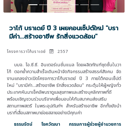
วาโก้ บราเดย์ ปี 3 เผยคอนเซ็ปต์ใหม่ "บรา
มีค่า...สร้างอาชีพ รักสิ่งแวดล้อม"
โครงการวาโก้บราเดย์
2557
บมจ. ไอ.ซี.ซี. อินเตอร์เนชั่นแนล โดยผลิตภัณฑ์ชุดชั้นในวา
โก้ ตอกย้ำความสำเร็จเดินหน้าจัดกิจกรรมสร้างสรรค์สังคม จัด
งานแถลงข่าวเปิดโครงการวาโก้บราเดย์ ปี 3 ภายใต้คอนเซ็ปต์
ใหม่ "บรามีค่า...สร้างอาชีพ รักสิ่งแวดล้อม" กระตุ้นให้ผู้หญิงทั่ว
ประเทศหันมาเช็คอัพบราดูแลสุขภาพและสร้างบุคลิกภาพที่ดี
พร้อมเชิญชวนร่วมบริจาคเพื่อมอบให้กับสมาคมส่งเสริม
สถานภาพสตรี ในพระอุปถัมภ์ฯ สำหรับสร้างอาชีพ อีกทั้งยังนำ
บราที่เสื่อมสภาพมาย่อยสลายอย่างมีคุณค่า
ธรรมรัตน์ โชควัฒนา กรรมการผู้ช่วยผู้อำนวยการ